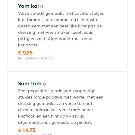
Yam kai
Verse salade gemaakt met zachte stukjes
kip, tomaat, komkommer en ijsbergsla
geserveerd met een heerlijke licht pittige
dressing met vier smaken; zoet, zuur,
pittig en zout. Afgemaakt met verse
koriander
€ 9,75
incl. statiegeld (€ 0,00)
Som tam
Zeer populaire salade van knapperige
stukjes jonge papaya met wortel met een
dressing gemaakt van verse tomaat,
citroen, palmsuiker, verse rode peper,
knoflook en een hint aan vissaus
afgemaakt met geroosterde pinda's
€ 14,75