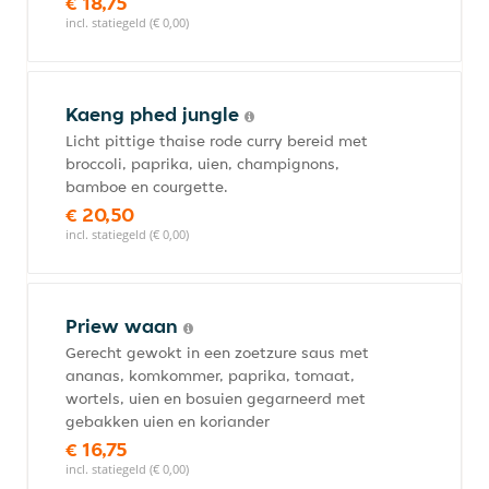
€ 18,75
incl. statiegeld (€ 0,00)
Kaeng phed jungle
Licht pittige thaise rode curry bereid met
broccoli, paprika, uien, champignons,
bamboe en courgette.
€ 20,50
incl. statiegeld (€ 0,00)
Priew waan
Gerecht gewokt in een zoetzure saus met
ananas, komkommer, paprika, tomaat,
wortels, uien en bosuien gegarneerd met
gebakken uien en koriander
€ 16,75
incl. statiegeld (€ 0,00)