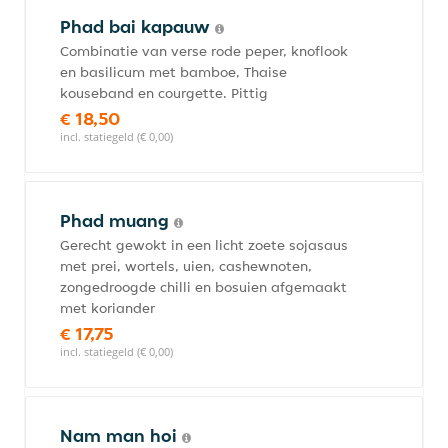
Phad bai kapauw
Combinatie van verse rode peper, knoflook
en basilicum met bamboe, Thaise
kouseband en courgette. Pittig
€ 18,50
incl. statiegeld (€ 0,00)
Phad muang
Gerecht gewokt in een licht zoete sojasaus
met prei, wortels, uien, cashewnoten,
zongedroogde chilli en bosuien afgemaakt
met koriander
€ 17,75
incl. statiegeld (€ 0,00)
Nam man hoi