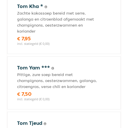
Tom Kha *
Zachte kokossoep bereid met serre,
galanga en citroenblad afgemaakt met
champignons, oesterzwammen en
koriander
€ 7,95
incl. statiegeld (€ 0,00)
Tom Yam ***
Pittige, zure soep bereid met
champignons, oesterzwammen, galanga,
citroengras, verse chili en koriander
€ 7,50
incl. statiegeld (€ 0,00)
Tom Tjeud