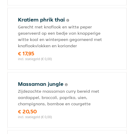
Kratiem phrik thai
Gerecht met knoflook en witte peper
geserveerd op een bedje van knapperige
witte kool en winterpeen gegarneerd met
knoflookvlokken en koriander
€ 17,95
incl. statiegeld (€ 0,00)
Massaman jungle
Zijdezachte massaman curry bereid met
aardappel, broccoli, paprika, uien,
champignons, bamboe en courgette
€ 20,50
incl. statiegeld (€ 0,00)