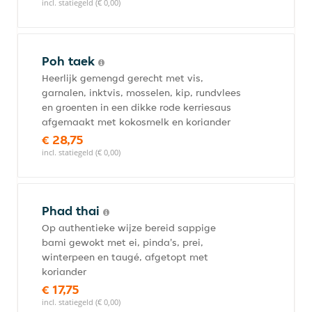
incl. statiegeld (€ 0,00)
Poh taek
Heerlijk gemengd gerecht met vis,
garnalen, inktvis, mosselen, kip, rundvlees
en groenten in een dikke rode kerriesaus
afgemaakt met kokosmelk en koriander
€ 28,75
incl. statiegeld (€ 0,00)
Phad thai
Op authentieke wijze bereid sappige
bami gewokt met ei, pinda's, prei,
winterpeen en taugé, afgetopt met
koriander
€ 17,75
incl. statiegeld (€ 0,00)