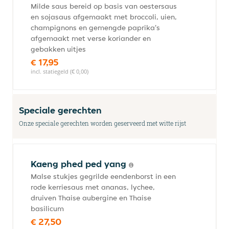
Milde saus bereid op basis van oestersaus
en sojasaus afgemaakt met broccoli, uien,
champignons en gemengde paprika's
afgemaakt met verse koriander en
gebakken uitjes
€ 17,95
incl. statiegeld (€ 0,00)
Speciale gerechten
Onze speciale gerechten worden geserveerd met witte rijst
Kaeng phed ped yang
Malse stukjes gegrilde eendenborst in een
rode kerriesaus met ananas, lychee,
druiven Thaise aubergine en Thaise
basilicum
€ 27,50