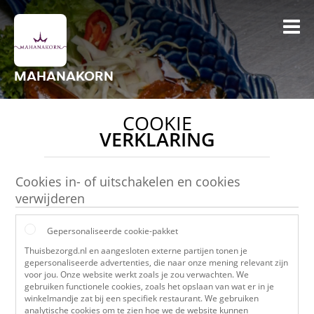
MAHANAKORN
COOKIE
VERKLARING
Cookies in- of uitschakelen en cookies
verwijderen
Gepersonaliseerde cookie-pakket
Thuisbezorgd.nl en aangesloten externe partijen tonen je
gepersonaliseerde advertenties, die naar onze mening relevant zijn
voor jou. Onze website werkt zoals je zou verwachten. We
gebruiken functionele cookies, zoals het opslaan van wat er in je
winkelmandje zat bij een specifiek restaurant. We gebruiken
analytische cookies om te zien hoe we de website kunnen